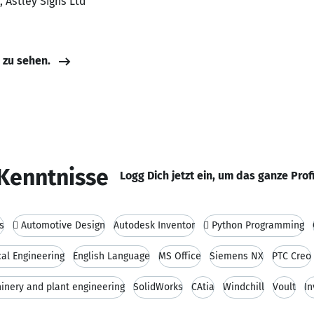
 Astley Signs Ltd
e zu sehen.
Kenntnisse
Logg Dich jetzt ein, um das ganze Prof
s
 Automotive Design
Autodesk Inventor
 Python Programming
al Engineering
English Language
MS Office
Siemens NX
PTC Creo
inery and plant engineering
SolidWorks
CAtia
Windchill
Voult
In