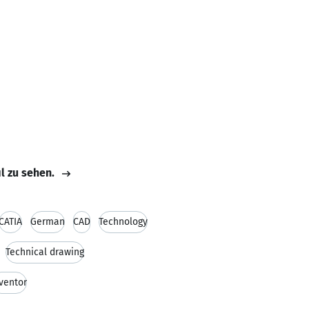
il zu sehen.
CATIA
German
CAD
Technology
Technical drawing
ventor