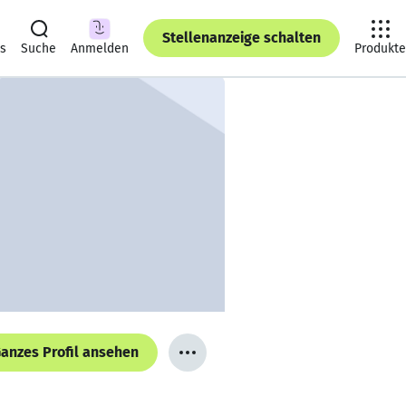
Stellenanzeige schalten
ts
Suche
Anmelden
Produkte
anzes Profil ansehen