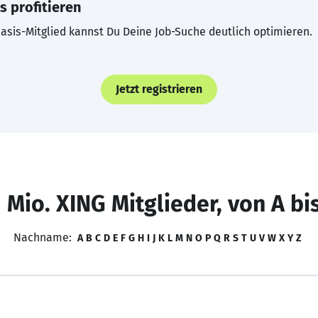
s profitieren
asis-Mitglied kannst Du Deine Job-Suche deutlich optimieren.
Jetzt registrieren
 Mio. XING Mitglieder, von A bi
Nachname:
A
B
C
D
E
F
G
H
I
J
K
L
M
N
O
P
Q
R
S
T
U
V
W
X
Y
Z