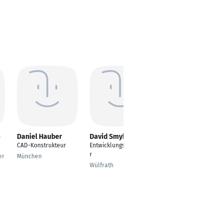
e
Daniel Hauber
David Smykala
Benjamin Pfab
CAD-Konstrukteur
Entwicklungstechnike
---
r
er
München
Allershausen
Wülfrath