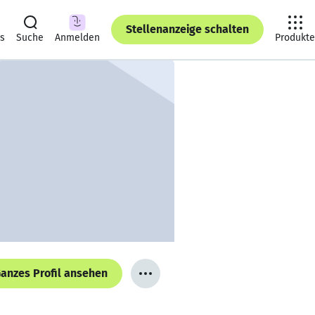
Stellenanzeige schalten
ts
Suche
Anmelden
Produkte
anzes Profil ansehen