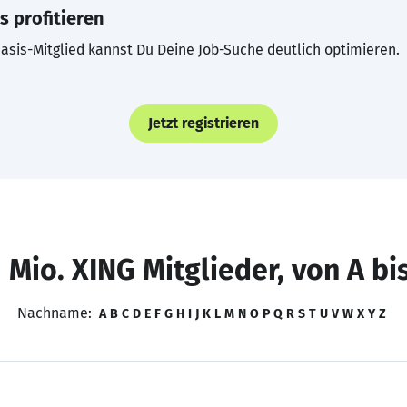
s profitieren
asis-Mitglied kannst Du Deine Job-Suche deutlich optimieren.
Jetzt registrieren
 Mio. XING Mitglieder, von A bi
Nachname:
A
B
C
D
E
F
G
H
I
J
K
L
M
N
O
P
Q
R
S
T
U
V
W
X
Y
Z