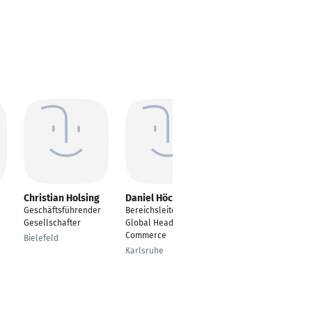
Christian Holsing
Daniel Höche
Björn Radde
Geschäftsführender
Bereichsleiter |
Vice President Digital
Gesellschafter
Global Head of E-
Marketing &
Commerce
Innovation
Bielefeld
Karlsruhe
Frankfurt am Main