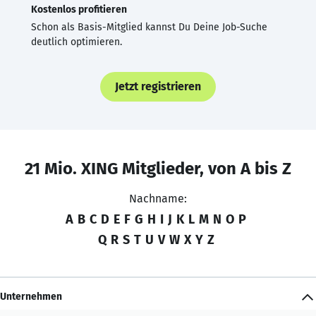
Kostenlos profitieren
Schon als Basis-Mitglied kannst Du Deine Job-Suche
deutlich optimieren.
Jetzt registrieren
21 Mio. XING Mitglieder, von A bis Z
Nachname:
A
B
C
D
E
F
G
H
I
J
K
L
M
N
O
P
Q
R
S
T
U
V
W
X
Y
Z
Unternehmen