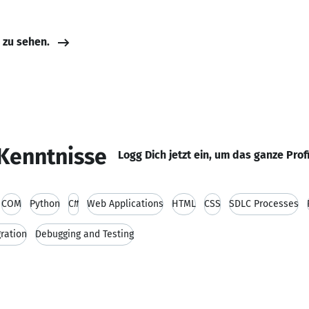
e zu sehen.
Kenntnisse
Logg Dich jetzt ein, um das ganze Prof
COM
Python
C#
Web Applications
HTML
CSS
SDLC Processes
gration
Debugging and Testing