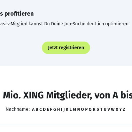
s profitieren
asis-Mitglied kannst Du Deine Job-Suche deutlich optimieren.
Jetzt registrieren
 Mio. XING Mitglieder, von A bi
Nachname:
A
B
C
D
E
F
G
H
I
J
K
L
M
N
O
P
Q
R
S
T
U
V
W
X
Y
Z