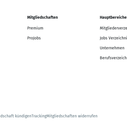
Mitgliedschaften
Hauptbereiche
Premium
Mitgliederverz
ProJobs
Jobs Verzeichn
Unternehmen
Berufsverzeich
edschaft kündigen
Tracking
Mitgliedschaften widerrufen