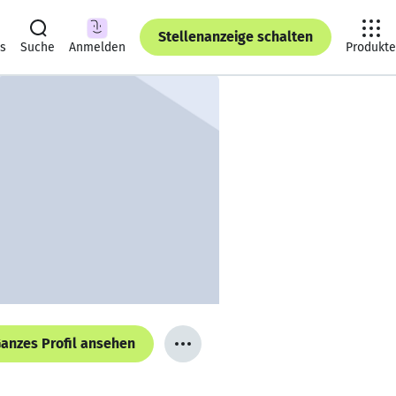
Stellenanzeige schalten
ts
Suche
Anmelden
Produkte
anzes Profil ansehen