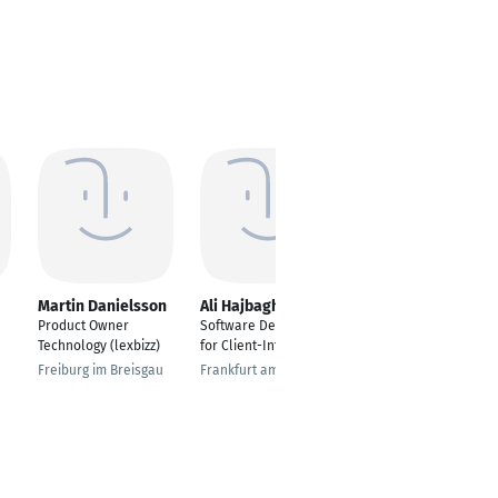
Martin Danielsson
Ali Hajbagheri
Andreas Fährmann
Product Owner
Software Developer
Freiberuflicher Java-
Technology (lexbizz)
for Client-Integration
Senior-Developer,
Java-Architekt
Freiburg im Breisgau
Frankfurt am Main
Pfinztal