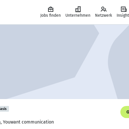
Jobs finden
Unternehmen
Netzwerk
Insigh
asis
G
in, Youwant communication