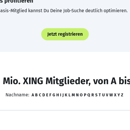
s profitieren
asis-Mitglied kannst Du Deine Job-Suche deutlich optimieren.
Jetzt registrieren
 Mio. XING Mitglieder, von A bi
Nachname:
A
B
C
D
E
F
G
H
I
J
K
L
M
N
O
P
Q
R
S
T
U
V
W
X
Y
Z