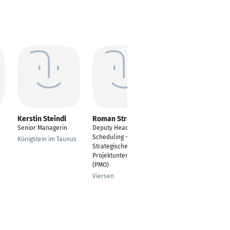
Kerstin Steindl
Roman Strauch
Thomas Huber
Senior Managerin
Deputy Head of
Account Manager
Scheduling -
betriebliche
Königstein im Taunus
Strategische
Altersvorsorge
Projektunterstützung
Pforzheim
(PMO)
Viersen