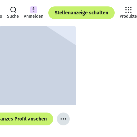
Stellenanzeige schalten
ts
Suche
Anmelden
Produkte
anzes Profil ansehen