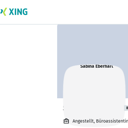
Sabina Eberhart
B
Angestellt, Büroassistent