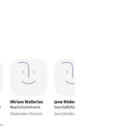
Miriam Wallerius
Jana Röder
Wolfgang Metz
d
Realschullehrerin
Geschäftsführer
Geschäftsführer
Stadecken-Elsheim
Gerolzhofen
Hüttenberg
au