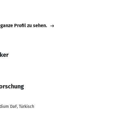
 ganze Profil zu sehen.
ker
forschung
udium DaF, Türkisch