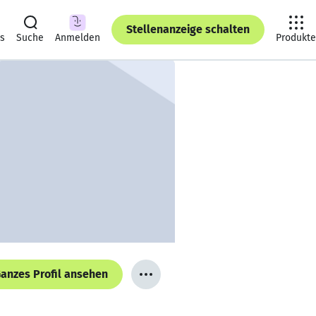
Stellenanzeige schalten
ts
Suche
Anmelden
Produkte
anzes Profil ansehen