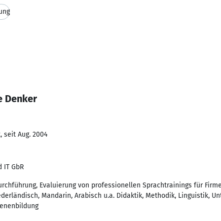
ung
e Denker
 seit Aug. 2004
 IT GbR
urchführung, Evaluierung von professionellen Sprachtrainings für Firm
derländisch, Mandarin, Arabisch u.a. Didaktik, Methodik, Linguistik, Un
senenbildung