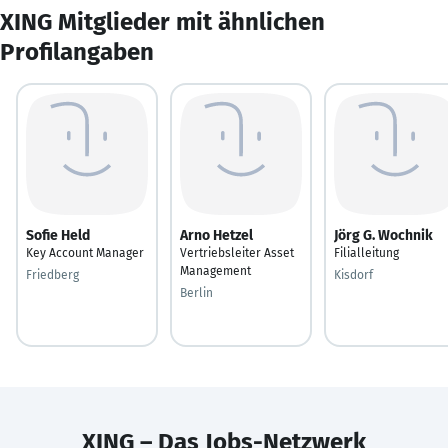
XING Mitglieder mit ähnlichen
Profilangaben
Sofie Held
Arno Hetzel
Jörg G. Wochnik
Key Account Manager
Vertriebsleiter Asset
Filialleitung
Management
Friedberg
Kisdorf
Berlin
XING – Das Jobs-Netzwerk