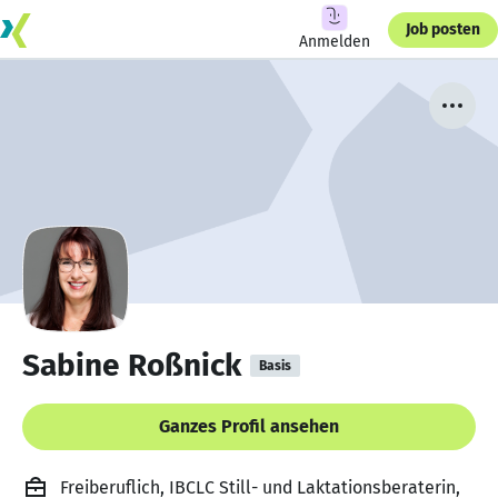
Job posten
Anmelden
Sabine Roßnick
Basis
Ganzes Profil ansehen
Freiberuflich, IBCLC Still- und Laktationsberaterin,