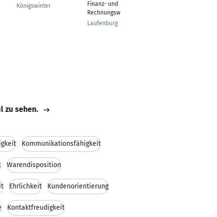
Finanz- und
und Design
Königswinter
Rechnungswesen
Lippstadt
Laufenburg
il zu sehen.
igkeit
Kommunikationsfähigkeit
t
Warendisposition
it
Ehrlichkeit
Kundenorientierung
e
Kontaktfreudigkeit