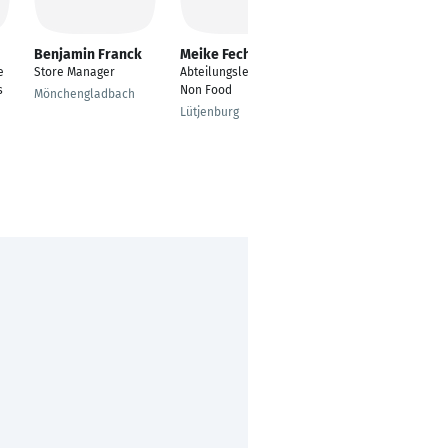
Benjamin Franck
Meike Fechner
Maik Krieger
e
Store Manager
Abteilungsleiterin
Lagerist
s
Non Food
Mönchengladbach
Ostfildern
Lütjenburg