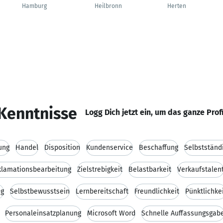
Hamburg
Heilbronn
Herten
Kenntnisse
Logg Dich jetzt ein, um das ganze Prof
ung
Handel
Disposition
Kundenservice
Beschaffung
Selbstständ
klamationsbearbeitung
Zielstrebigkeit
Belastbarkeit
Verkaufstalen
ng
Selbstbewusstsein
Lernbereitschaft
Freundlichkeit
Pünktlichke
Personaleinsatzplanung
Microsoft Word
Schnelle Auffassungsgab