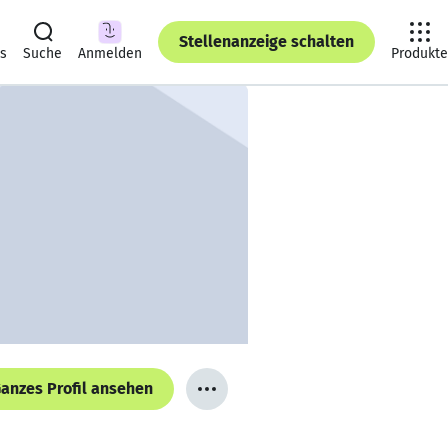
Stellenanzeige schalten
ts
Suche
Anmelden
Produkte
anzes Profil ansehen