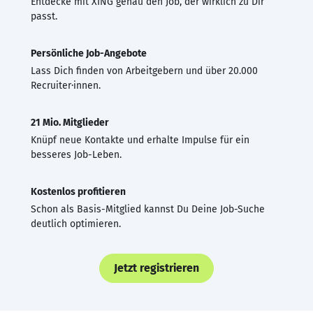
Entdecke mit XING genau den Job, der wirklich zu Dir
passt.
Persönliche Job-Angebote
Lass Dich finden von Arbeitgebern und über 20.000
Recruiter·innen.
21 Mio. Mitglieder
Knüpf neue Kontakte und erhalte Impulse für ein
besseres Job-Leben.
Kostenlos profitieren
Schon als Basis-Mitglied kannst Du Deine Job-Suche
deutlich optimieren.
Jetzt registrieren