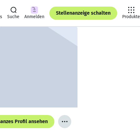
Stellenanzeige schalten
ts
Suche
Anmelden
Produkte
anzes Profil ansehen