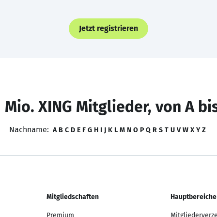
Jetzt registrieren
 Mio. XING Mitglieder, von A bi
Nachname:
A
B
C
D
E
F
G
H
I
J
K
L
M
N
O
P
Q
R
S
T
U
V
W
X
Y
Z
Mitgliedschaften
Hauptbereiche
Premium
Mitgliederverz