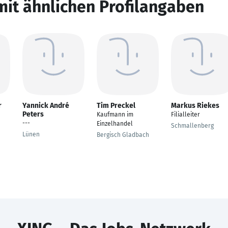
mit ähnlichen Profilangaben
r
Yannick André
Tim Preckel
Markus Riekes
Peters
Kaufmann im
Filialleiter
---
Einzelhandel
Schmallenberg
Lünen
Bergisch Gladbach