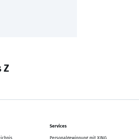
s Z
Services
eichnis
Personalgewinnung mit XING