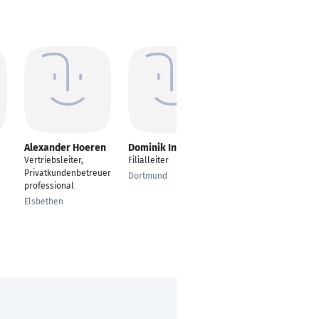
Alexander Hoeren
Dominik Insel
Majlinda Recica
Vertriebsleiter,
Filialleiter
Filialleiterin
Privatkundenbetreuer
Dortmund
München, Bavaria,
professional
Germany
Elsbethen