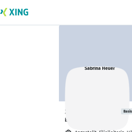
Sabrina Heuer
Basis
ist gesund und munter. 🥦