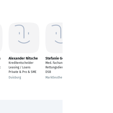
n
Alexander Nitsche
Stefanie Geyer
Elisa Jöhne
Kreditentscheider
Med. Fachangestellte,
Personalreferentin
t
Leasing / Loans
Rettungsdiensthelfer,
Osnabrück
Private & Pro & SME
DSB
Duisburg
Marktleuthen