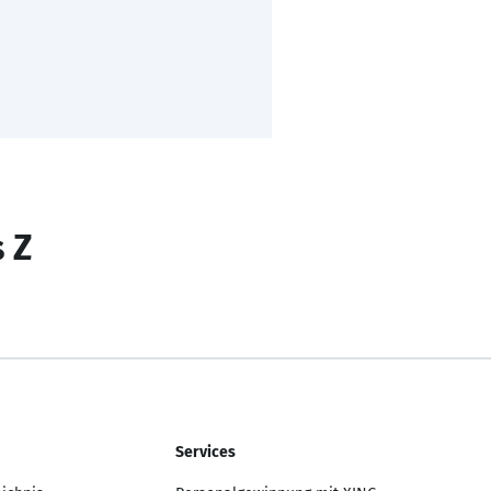
s Z
Services