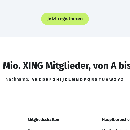
Jetzt registrieren
 Mio. XING Mitglieder, von A bi
Nachname:
A
B
C
D
E
F
G
H
I
J
K
L
M
N
O
P
Q
R
S
T
U
V
W
X
Y
Z
Mitgliedschaften
Hauptbereiche