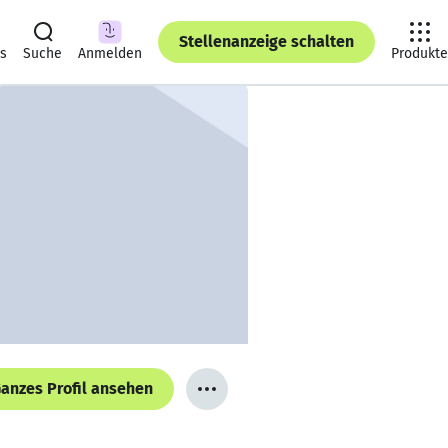
Stellenanzeige schalten
ts
Suche
Anmelden
Produkte
anzes Profil ansehen