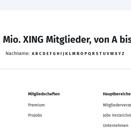
 Mio. XING Mitglieder, von A bi
Nachname:
A
B
C
D
E
F
G
H
I
J
K
L
M
N
O
P
Q
R
S
T
U
V
W
X
Y
Z
Mitgliedschaften
Hauptbereiche
Premium
Mitgliederverz
ProJobs
Jobs Verzeichn
Unternehmen