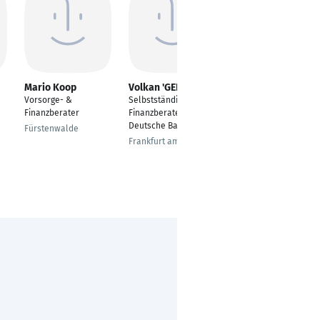
Mario Koop
Volkan 'GENC
Michelle Herke
Vorsorge- &
Selbstständiger
Finanzberaterin
Finanzberater
Finanzberater für die
Schortens
Deutsche Bank
Fürstenwalde
Frankfurt am Main