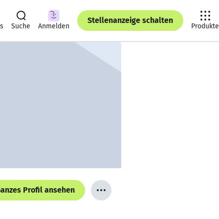
Stellenanzeige schalten
ts
Suche
Anmelden
Produkte
anzes Profil ansehen