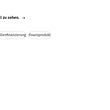
il zu sehen.
lienfinanzierung
Finanzprodukt