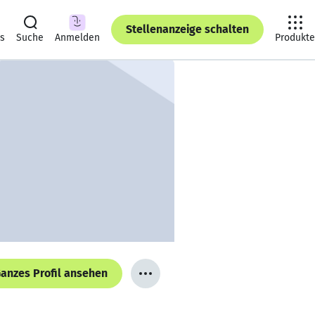
Stellenanzeige schalten
ts
Suche
Anmelden
Produkte
anzes Profil ansehen