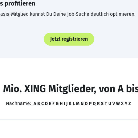
s profitieren
asis-Mitglied kannst Du Deine Job-Suche deutlich optimieren.
Jetzt registrieren
 Mio. XING Mitglieder, von A bi
Nachname:
A
B
C
D
E
F
G
H
I
J
K
L
M
N
O
P
Q
R
S
T
U
V
W
X
Y
Z