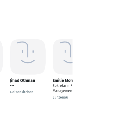
Jihad Othman
Emilie Mohaupt
Klaus Zschiegner
---
Sekretärin / Office
Buchhalter
Management
d
Gelsenkirchen
Schwaz
Lunzenau