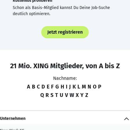
Kostenlos profitieren
Schon als Basis-Mitglied kannst Du Deine Job-Suche
deutlich optimieren.
Jetzt registrieren
21 Mio. XING Mitglieder, von A bis Z
Nachname:
A
B
C
D
E
F
G
H
I
J
K
L
M
N
O
P
Q
R
S
T
U
V
W
X
Y
Z
Unternehmen