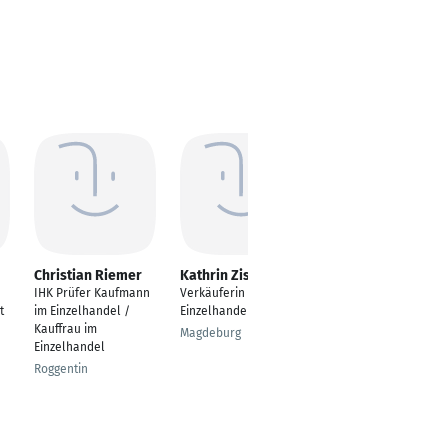
Christian Riemer
Kathrin Zischka
Fabiano Becktepe
IHK Prüfer Kaufmann
Verkäuferin im
Automobilkaufmann
t
im Einzelhandel /
Einzelhandel
Osnabrück
Kauffrau im
Magdeburg
Einzelhandel
Roggentin