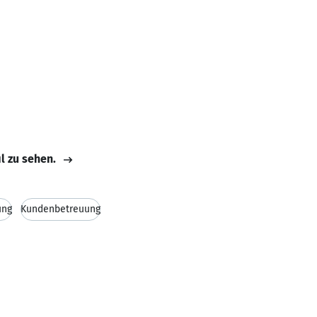
il zu sehen.
ung
Kundenbetreuung