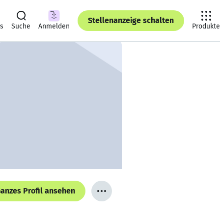
Stellenanzeige schalten
ts
Suche
Anmelden
Produkte
anzes Profil ansehen