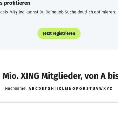
s profitieren
asis-Mitglied kannst Du Deine Job-Suche deutlich optimieren.
Jetzt registrieren
 Mio. XING Mitglieder, von A bi
Nachname:
A
B
C
D
E
F
G
H
I
J
K
L
M
N
O
P
Q
R
S
T
U
V
W
X
Y
Z