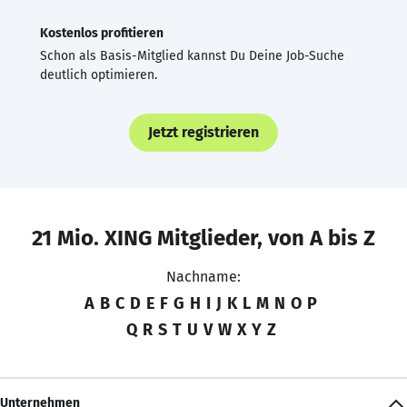
Kostenlos profitieren
Schon als Basis-Mitglied kannst Du Deine Job-Suche
deutlich optimieren.
Jetzt registrieren
21 Mio. XING Mitglieder, von A bis Z
Nachname:
A
B
C
D
E
F
G
H
I
J
K
L
M
N
O
P
Q
R
S
T
U
V
W
X
Y
Z
Unternehmen