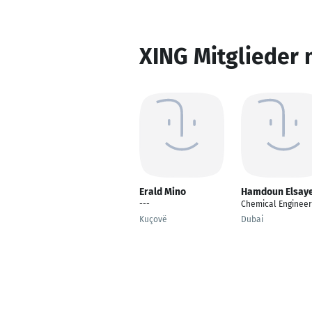
XING Mitglieder 
Erald Mino
Hamdoun Elsay
---
Chemical Engineer
Kuçovë
Dubai