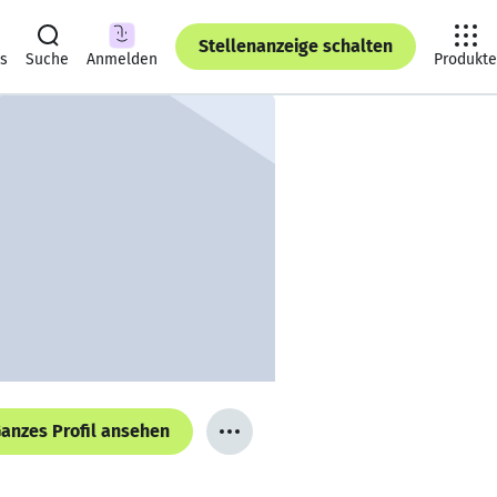
Stellenanzeige schalten
ts
Suche
Anmelden
Produkte
anzes Profil ansehen