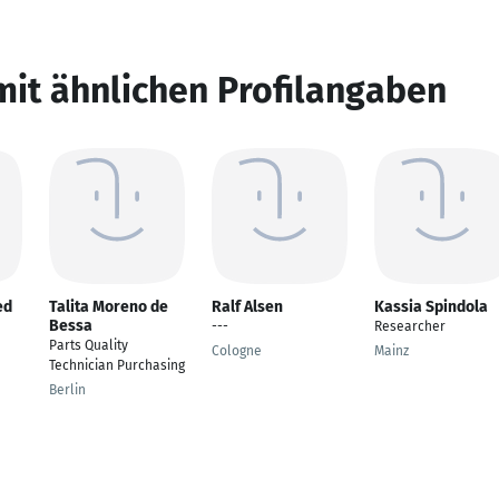
mit ähnlichen Profilangaben
ed
Talita Moreno de
Ralf Alsen
Kassia Spindola
Bessa
---
Researcher
Parts Quality
Cologne
Mainz
Technician Purchasing
Berlin