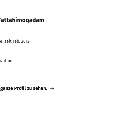
i Fattahimoqadam
, seit Feb. 2012
ization
 ganze Profil zu sehen.