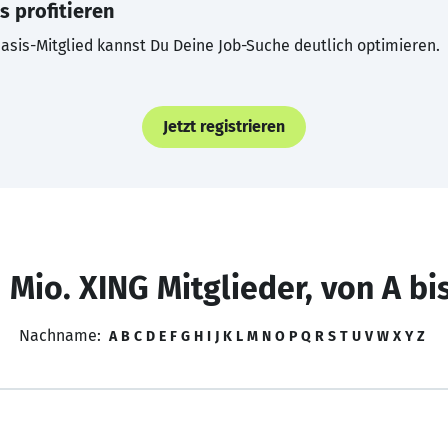
s profitieren
asis-Mitglied kannst Du Deine Job-Suche deutlich optimieren.
Jetzt registrieren
 Mio. XING Mitglieder, von A bi
Nachname:
A
B
C
D
E
F
G
H
I
J
K
L
M
N
O
P
Q
R
S
T
U
V
W
X
Y
Z