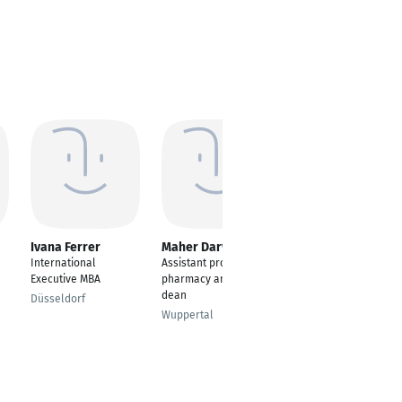
Ivana Ferrer
Maher Darwish
Muhammad Imtan
Sattar
International
Assistant professor of
Operations Lead
Executive MBA
pharmacy and vice
dean
Jubail
Düsseldorf
Wuppertal