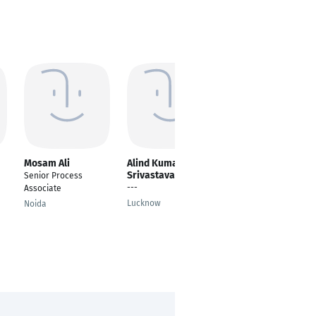
Mosam Ali
Alind Kumar
Piyush Miglani
Srivastava
Senior Process
Process Associate
---
Associate
Gurgaon
Lucknow
Noida