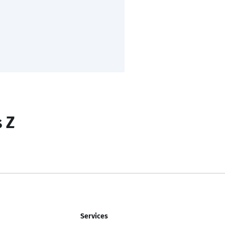
s Z
Services