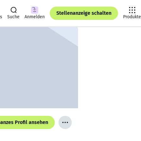
Stellenanzeige schalten
ts
Suche
Anmelden
Produkte
anzes Profil ansehen