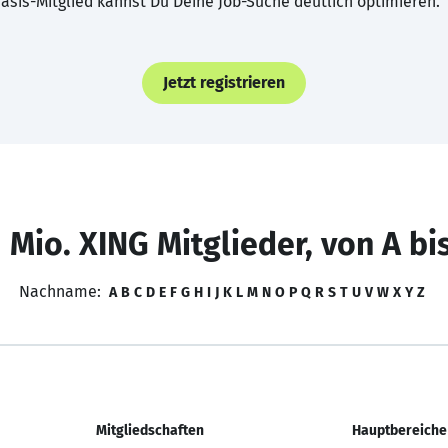
asis-Mitglied kannst Du Deine Job-Suche deutlich optimieren.
Jetzt registrieren
 Mio. XING Mitglieder, von A bi
Nachname:
A
B
C
D
E
F
G
H
I
J
K
L
M
N
O
P
Q
R
S
T
U
V
W
X
Y
Z
Mitgliedschaften
Hauptbereiche