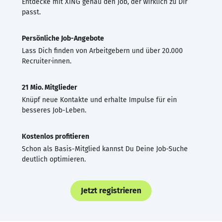
Entdecke mit XING genau den Job, der wirklich zu Dir
passt.
Persönliche Job-Angebote
Lass Dich finden von Arbeitgebern und über 20.000
Recruiter·innen.
21 Mio. Mitglieder
Knüpf neue Kontakte und erhalte Impulse für ein
besseres Job-Leben.
Kostenlos profitieren
Schon als Basis-Mitglied kannst Du Deine Job-Suche
deutlich optimieren.
Jetzt registrieren