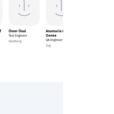
f
Ömer Ünal
Anamaria Ramona
mahya adimi
Oanea
Test Engineer
Campaign
QA Engineer
Coordinator
Hamburg
(Software Project)
Zug
Berlin