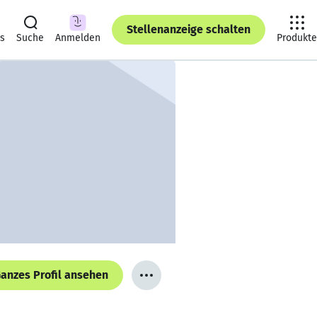
Stellenanzeige schalten
ts
Suche
Anmelden
Produkte
anzes Profil ansehen