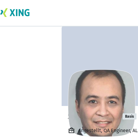
Saeed Sharifi
Basis
Angestellt, QA Engineer, A