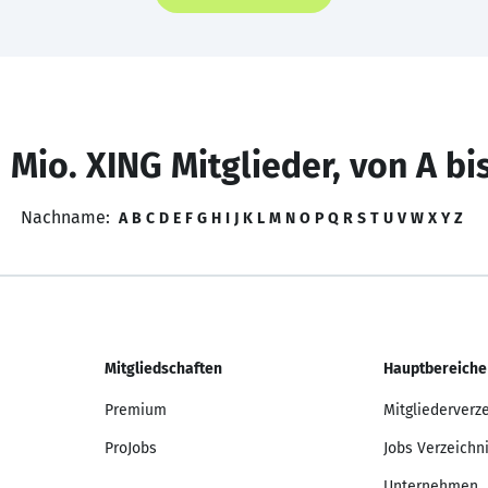
 Mio. XING Mitglieder, von A bi
Nachname:
A
B
C
D
E
F
G
H
I
J
K
L
M
N
O
P
Q
R
S
T
U
V
W
X
Y
Z
Mitgliedschaften
Hauptbereiche
Premium
Mitgliederverz
ProJobs
Jobs Verzeichn
Unternehmen