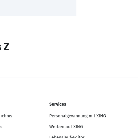
s Z
Services
eichnis
Personalgewinnung mit XING
is
Werben auf XING
Lebenslauf-Editor