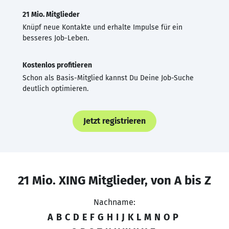
21 Mio. Mitglieder
Knüpf neue Kontakte und erhalte Impulse für ein
besseres Job-Leben.
Kostenlos profitieren
Schon als Basis-Mitglied kannst Du Deine Job-Suche
deutlich optimieren.
Jetzt registrieren
21 Mio. XING Mitglieder, von A bis Z
Nachname:
A
B
C
D
E
F
G
H
I
J
K
L
M
N
O
P