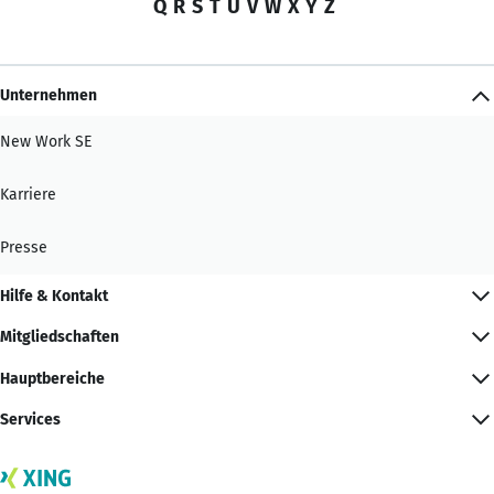
Q
R
S
T
U
V
W
X
Y
Z
Unternehmen
New Work SE
Karriere
Presse
Hilfe & Kontakt
Mitgliedschaften
Hauptbereiche
Services