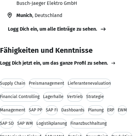
Busch-Jaeger Elektro GmbH
Munich
, Deutschland
Logg Dich ein, um alle Einträge zu sehen.
Fähigkeiten und Kenntnisse
Logg Dich jetzt ein, um das ganze Profil zu sehen.
Supply Chain
Preismanagement
Lieferantenevaluation
Financial Controlling
Lagerhalle
Vertrieb
Strategie
Management
SAP PP
SAP FI
Dashboards
Planung
ERP
EWM
SAP SD
SAP WM
Logistikplanung
Finanzbuchhaltung