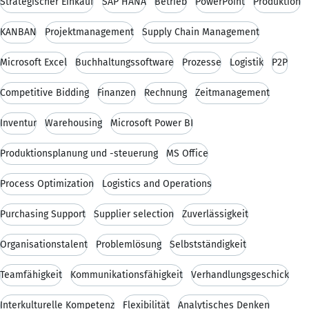
Strategischer Einkauf
SAP HANA
Betrieb
PowerPoint
Produktion
KANBAN
Projektmanagement
Supply Chain Management
Microsoft Excel
Buchhaltungssoftware
Prozesse
Logistik
P2P
Competitive Bidding
Finanzen
Rechnung
Zeitmanagement
Inventur
Warehousing
Microsoft Power BI
Produktionsplanung und -steuerung
MS Office
Process Optimization
Logistics and Operations
Purchasing Support
Supplier selection
Zuverlässigkeit
Organisationstalent
Problemlösung
Selbstständigkeit
Teamfähigkeit
Kommunikationsfähigkeit
Verhandlungsgeschick
Interkulturelle Kompetenz
Flexibilität
Analytisches Denken