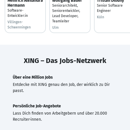
Heinrich Alexandra
Wolfgang Bauer
Tristan Dlouhy
Hermann
Seniorarchitekt,
Senior Software
Software-
Seniorentwickler,
Engineer
Entwickler:in
Lead Developer,
Köln
Teamleiter
Villingen-
Schwenningen
Ulm
XING – Das Jobs-Netzwerk
Über eine Million Jobs
Entdecke mit XING genau den Job, der wirklich zu Dir
passt.
Persönliche Job-Angebote
Lass Dich finden von Arbeitgebern und über 20.000
Recruiter·innen.