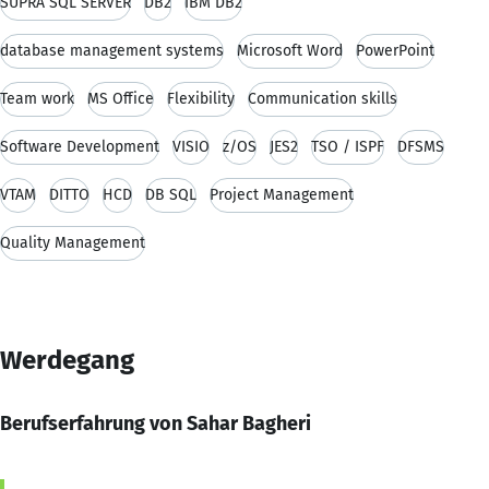
SUPRA SQL SERVER
DB2
IBM DB2
database management systems
Microsoft Word
PowerPoint
Team work
MS Office
Flexibility
Communication skills
Software Development
VISIO
z/OS
JES2
TSO / ISPF
DFSMS
VTAM
DITTO
HCD
DB SQL
Project Management
Quality Management
Werdegang
Berufserfahrung von Sahar Bagheri