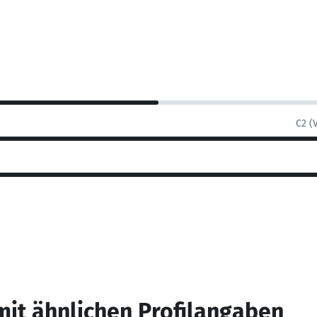
C2 (
mit ähnlichen Profilangaben