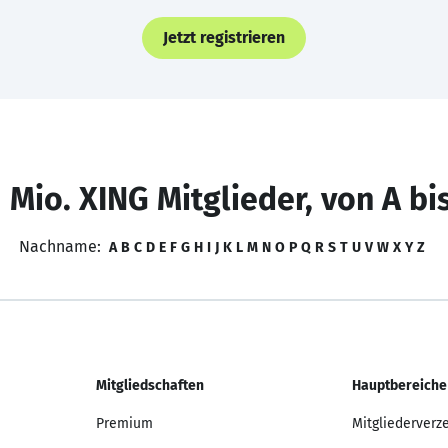
Jetzt registrieren
 Mio. XING Mitglieder, von A bi
Nachname:
A
B
C
D
E
F
G
H
I
J
K
L
M
N
O
P
Q
R
S
T
U
V
W
X
Y
Z
Mitgliedschaften
Hauptbereiche
Premium
Mitgliederverz