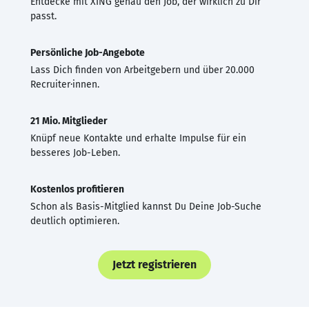
Entdecke mit XING genau den Job, der wirklich zu Dir
passt.
Persönliche Job-Angebote
Lass Dich finden von Arbeitgebern und über 20.000
Recruiter·innen.
21 Mio. Mitglieder
Knüpf neue Kontakte und erhalte Impulse für ein
besseres Job-Leben.
Kostenlos profitieren
Schon als Basis-Mitglied kannst Du Deine Job-Suche
deutlich optimieren.
Jetzt registrieren