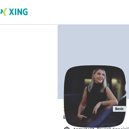
Saime Kislali
Basis
ist offen für Projekte. 🔎