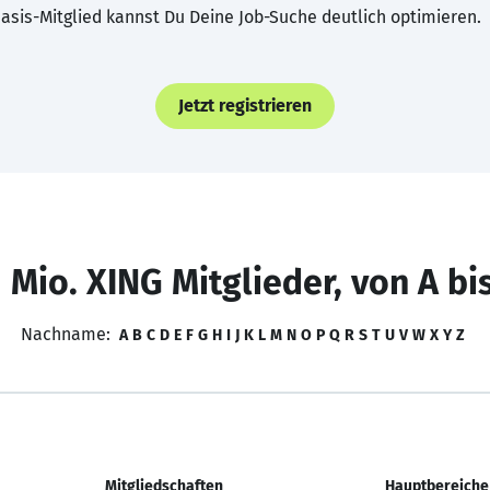
asis-Mitglied kannst Du Deine Job-Suche deutlich optimieren.
Jetzt registrieren
 Mio. XING Mitglieder, von A bi
Nachname:
A
B
C
D
E
F
G
H
I
J
K
L
M
N
O
P
Q
R
S
T
U
V
W
X
Y
Z
Mitgliedschaften
Hauptbereiche