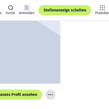
Stellenanzeige schalten
ts
Suche
Anmelden
Produkte
anzes Profil ansehen