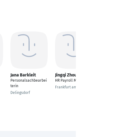
Jana Barkleit
Jingqi Zhou
Lisa Schäfer
Personalsachbearbei
HR Payroll Manager
Payroll Specialist
terin
Frankfurt am Main
Essen, Nordrhein-
Delingsdorf
Westfalen,
Deutschland