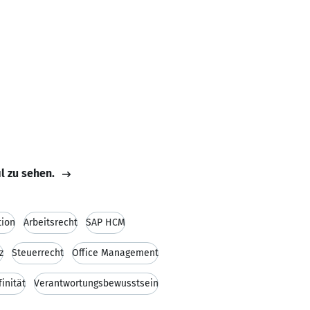
il zu sehen.
tion
Arbeitsrecht
SAP HCM
z
Steuerrecht
Office Management
inität
Verantwortungsbewusstsein