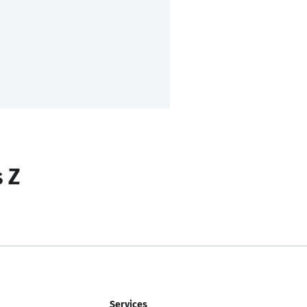
s Z
Services