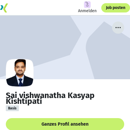
Job posten
Anmelden
Sai vishwanatha Kasyap
Kishtipati
Basis
Ganzes Profil ansehen