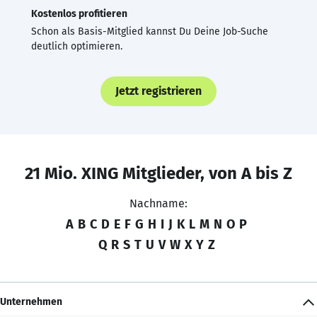
Kostenlos profitieren
Schon als Basis-Mitglied kannst Du Deine Job-Suche
deutlich optimieren.
Jetzt registrieren
21 Mio. XING Mitglieder, von A bis Z
Nachname:
A
B
C
D
E
F
G
H
I
J
K
L
M
N
O
P
Q
R
S
T
U
V
W
X
Y
Z
Unternehmen