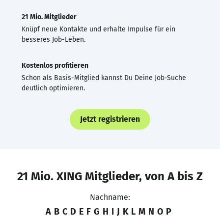
21 Mio. Mitglieder
Knüpf neue Kontakte und erhalte Impulse für ein
besseres Job-Leben.
Kostenlos profitieren
Schon als Basis-Mitglied kannst Du Deine Job-Suche
deutlich optimieren.
Jetzt registrieren
21 Mio. XING Mitglieder, von A bis Z
Nachname:
A
B
C
D
E
F
G
H
I
J
K
L
M
N
O
P