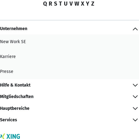
Q
R
S
T
U
V
W
X
Y
Z
Unternehmen
New Work SE
Karriere
Presse
Hilfe & Kontakt
Mitgliedschaften
Hauptbereiche
Services