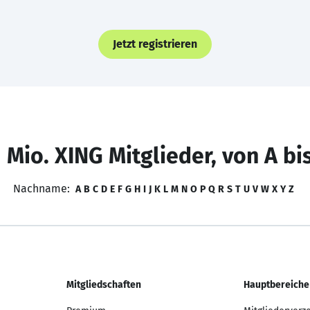
Jetzt registrieren
 Mio. XING Mitglieder, von A bi
Nachname:
A
B
C
D
E
F
G
H
I
J
K
L
M
N
O
P
Q
R
S
T
U
V
W
X
Y
Z
Mitgliedschaften
Hauptbereiche