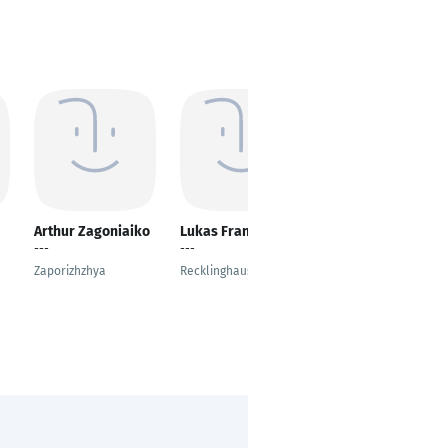
Arthur Zagoniaiko
Lukas Frank
Martin Tilo Schmitz
---
---
UI/UX Developer -
Profiling Tools
Zaporizhzhya
Recklinghausen
København K