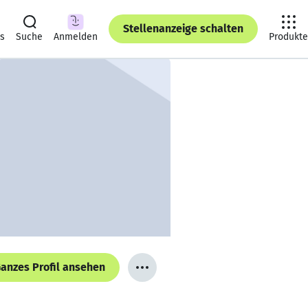
Stellenanzeige schalten
ts
Suche
Anmelden
Produkte
anzes Profil ansehen