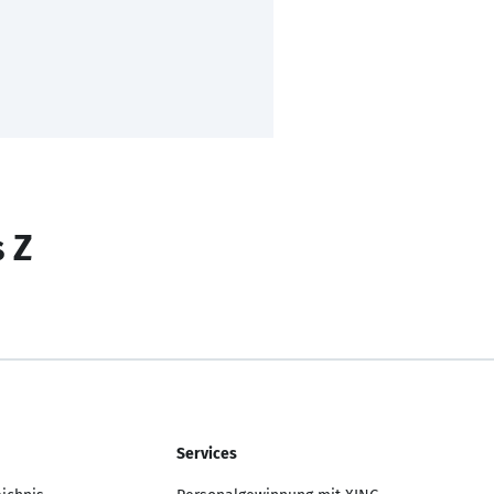
s Z
Services