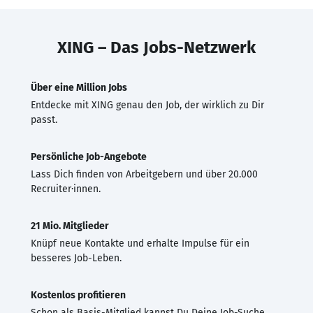
XING – Das Jobs-Netzwerk
Über eine Million Jobs
Entdecke mit XING genau den Job, der wirklich zu Dir
passt.
Persönliche Job-Angebote
Lass Dich finden von Arbeitgebern und über 20.000
Recruiter·innen.
21 Mio. Mitglieder
Knüpf neue Kontakte und erhalte Impulse für ein
besseres Job-Leben.
Kostenlos profitieren
Schon als Basis-Mitglied kannst Du Deine Job-Suche