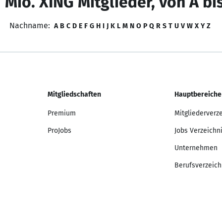
 Mio. XING Mitglieder, von A bi
Nachname:
A
B
C
D
E
F
G
H
I
J
K
L
M
N
O
P
Q
R
S
T
U
V
W
X
Y
Z
Mitgliedschaften
Hauptbereiche
Premium
Mitgliederverz
ProJobs
Jobs Verzeichn
Unternehmen
Berufsverzeich