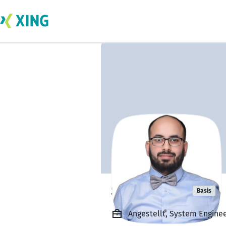
Salam Jeber
Basis
Angestellt, System Enginee