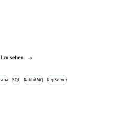
il zu sehen.
fana
SQL
RabbitMQ
KepServer