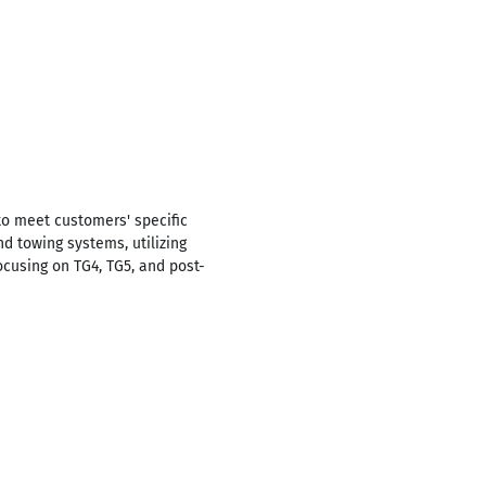
to meet customers' specific
nd towing systems, utilizing
ocusing on TG4, TG5, and post-