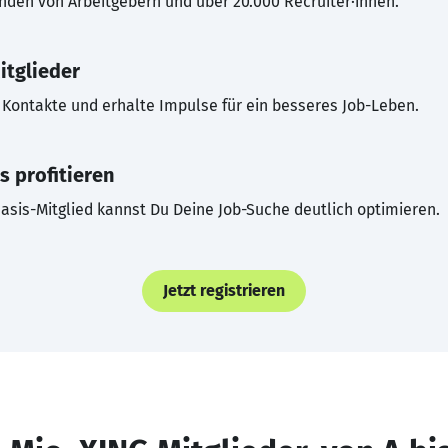
inden von Arbeitgebern und über 20.000 Recruiter·innen.
itglieder
Kontakte und erhalte Impulse für ein besseres Job-Leben.
s profitieren
asis-Mitglied kannst Du Deine Job-Suche deutlich optimieren.
Jetzt registrieren