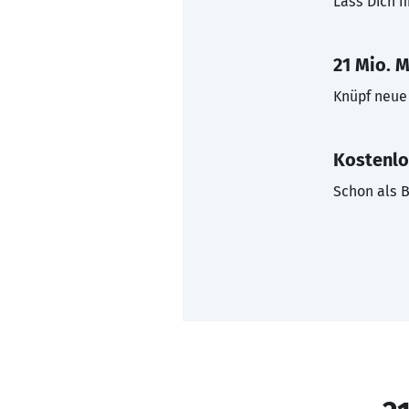
Lass Dich f
21 Mio. M
Knüpf neue 
Kostenlo
Schon als B