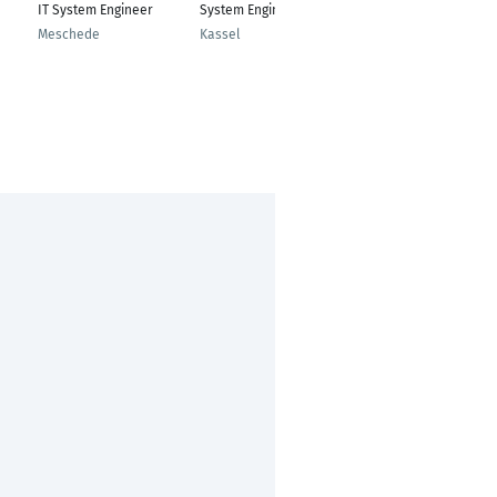
IT System Engineer
System Engineer Citrix
IT System Engineering
/ Development
Meschede
Kassel
Telgte