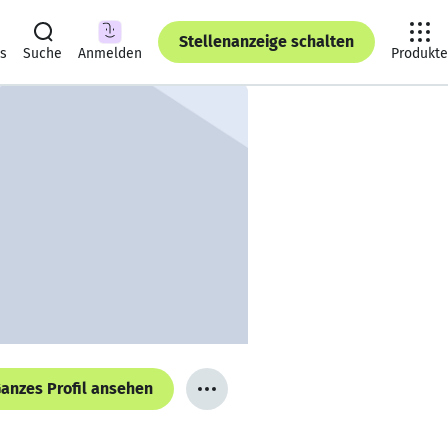
Stellenanzeige schalten
ts
Suche
Anmelden
Produkte
anzes Profil ansehen