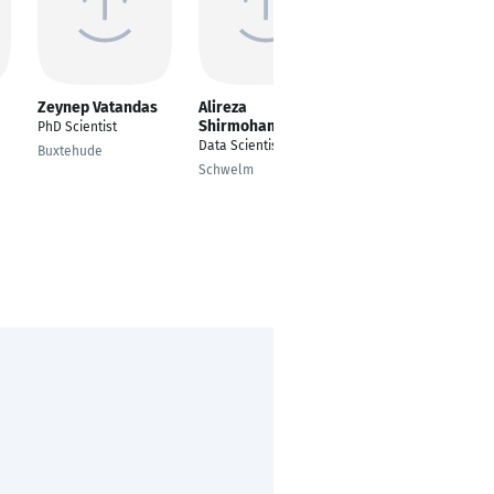
Zeynep Vatandas
Alireza
mahboubeh Habibi
Shirmohammadian
PhD Scientist
Biomedical
Data Scientist
Engineering
Buxtehude
Schwelm
Marburg