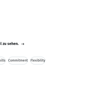
il zu sehen.
ills
Commitment
Flexibility