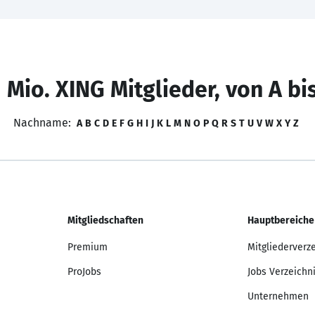
 Mio. XING Mitglieder, von A bi
Nachname:
A
B
C
D
E
F
G
H
I
J
K
L
M
N
O
P
Q
R
S
T
U
V
W
X
Y
Z
Mitgliedschaften
Hauptbereiche
Premium
Mitgliederverz
ProJobs
Jobs Verzeichn
Unternehmen