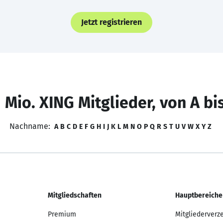
Jetzt registrieren
 Mio. XING Mitglieder, von A bi
Nachname:
A
B
C
D
E
F
G
H
I
J
K
L
M
N
O
P
Q
R
S
T
U
V
W
X
Y
Z
Mitgliedschaften
Hauptbereiche
Premium
Mitgliederverz