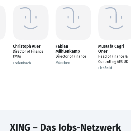
Christoph Auer
Fabian
Mustafa Cagri
Mühlenkamp
Öner
Director of Finance
Director of Finance
Head of Finance &
EMEA
Controlling AES UK
München
Freienbach
Lichfield
XING – Das Jobs-Netzwerk