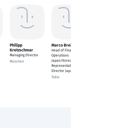
Philipp
Marco Breitfeld
Arno van Stralen
Kretzschmar
Head of Finance &
---
Managing Director
Operations
Leiden
Japan/Korea,
München
Representative
Director Japan
Tokio