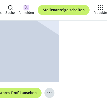
Stellenanzeige schalten
ts
Suche
Anmelden
Produkte
anzes Profil ansehen