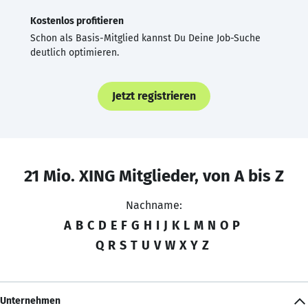
Kostenlos profitieren
Schon als Basis-Mitglied kannst Du Deine Job-Suche
deutlich optimieren.
Jetzt registrieren
21 Mio. XING Mitglieder, von A bis Z
Nachname:
A
B
C
D
E
F
G
H
I
J
K
L
M
N
O
P
Q
R
S
T
U
V
W
X
Y
Z
Unternehmen