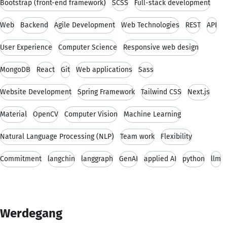
Bootstrap (front-end framework)
SCSS
Full-stack development
Web
Backend
Agile Development
Web Technologies
REST
API
User Experience
Computer Science
Responsive web design
MongoDB
React
Git
Web applications
Sass
Website Development
Spring Framework
Tailwind CSS
Next.js
Material
OpenCV
Computer Vision
Machine Learning
Natural Language Processing (NLP)
Team work
Flexibility
Commitment
langchin
langgraph
GenAI
applied AI
python
llm
Werdegang