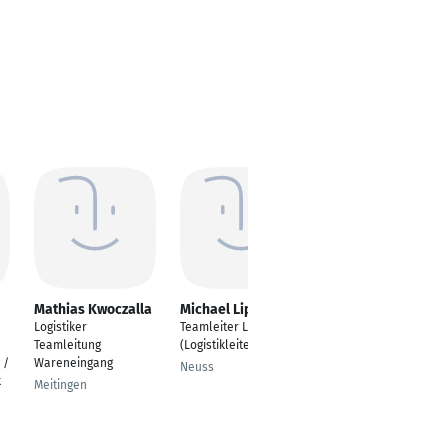
Mathias Kwoczalla
Michael Lipinski
Burak Kocabas
Logistiker
Teamleiter Logistik
Führungskraft Logistik
Teamleitung
(Logistikleiter)
Eitting
 /
Wareneingang
Neuss
k
Meitingen