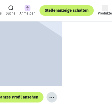
Stellenanzeige schalten
ts
Suche
Anmelden
Produkte
anzes Profil ansehen