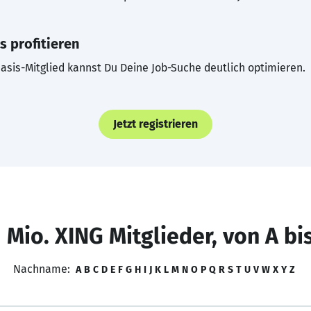
s profitieren
asis-Mitglied kannst Du Deine Job-Suche deutlich optimieren.
Jetzt registrieren
 Mio. XING Mitglieder, von A bi
Nachname:
A
B
C
D
E
F
G
H
I
J
K
L
M
N
O
P
Q
R
S
T
U
V
W
X
Y
Z