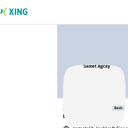
Samet Agcay
Basis
bildet sich zurzeit weiter. 🎓