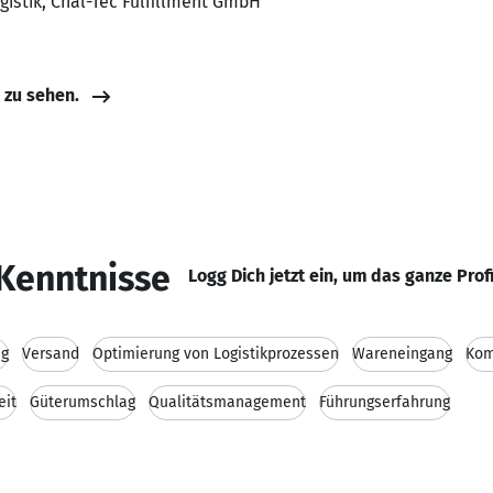
ogistik, Chal-Tec Fulfillment GmbH
e zu sehen.
Kenntnisse
Logg Dich jetzt ein, um das ganze Prof
ng
Versand
Optimierung von Logistikprozessen
Wareneingang
Kom
eit
Güterumschlag
Qualitätsmanagement
Führungserfahrung