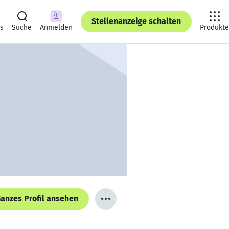
Stellenanzeige schalten
ts
Suche
Anmelden
Produkte
anzes Profil ansehen