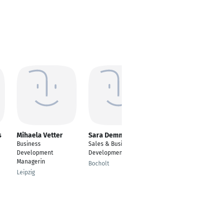
s
Mihaela Vetter
Sara Demme
Polina Buyak
Business
Sales & Business
Sales Manager
Development
Development
Senla
Managerin
Bocholt
Leipzig