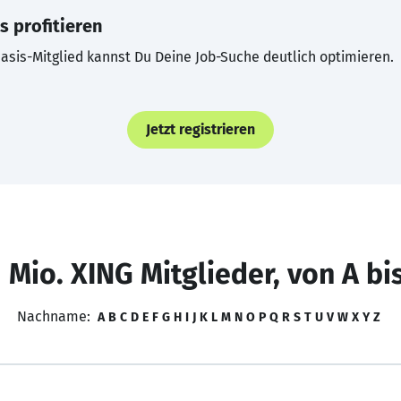
s profitieren
asis-Mitglied kannst Du Deine Job-Suche deutlich optimieren.
Jetzt registrieren
 Mio. XING Mitglieder, von A bi
Nachname:
A
B
C
D
E
F
G
H
I
J
K
L
M
N
O
P
Q
R
S
T
U
V
W
X
Y
Z