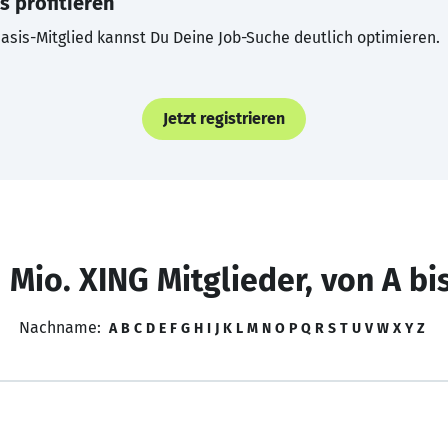
s profitieren
asis-Mitglied kannst Du Deine Job-Suche deutlich optimieren.
Jetzt registrieren
 Mio. XING Mitglieder, von A bi
Nachname:
A
B
C
D
E
F
G
H
I
J
K
L
M
N
O
P
Q
R
S
T
U
V
W
X
Y
Z