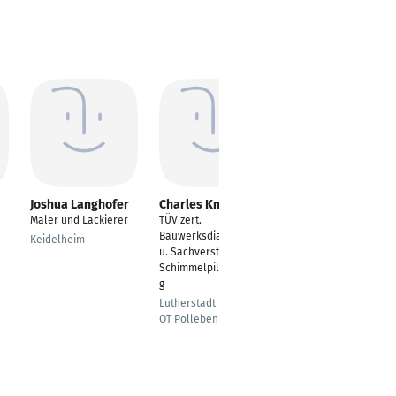
Joshua Langhofer
Charles Knepper
Dennis Voßen
Maler und Lackierer
TÜV zert.
Maler und Lackierer
Bauwerksdiagnostiker
Keidelheim
Euskirchen
u. Sachverständiger f.
Schimmelpilzsanierun
g
Lutherstadt Eisleben
OT Polleben