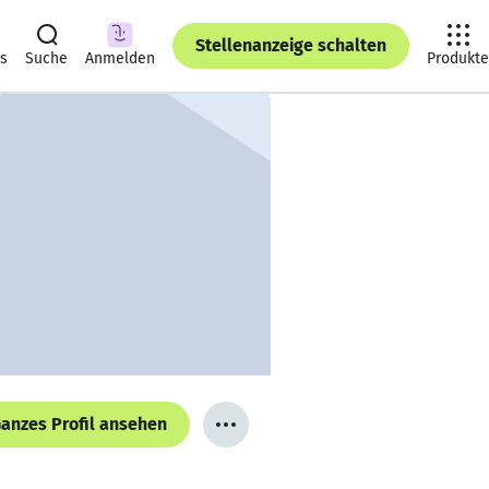
Stellenanzeige schalten
ts
Suche
Anmelden
Produkte
anzes Profil ansehen