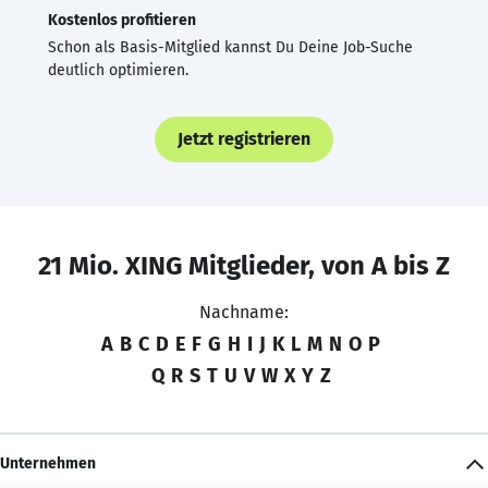
Kostenlos profitieren
Schon als Basis-Mitglied kannst Du Deine Job-Suche
deutlich optimieren.
Jetzt registrieren
21 Mio. XING Mitglieder, von A bis Z
Nachname:
A
B
C
D
E
F
G
H
I
J
K
L
M
N
O
P
Q
R
S
T
U
V
W
X
Y
Z
Unternehmen