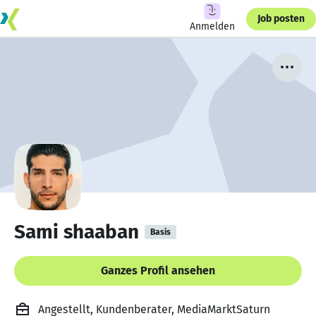
Job posten
Anmelden
Sami shaaban
Basis
Ganzes Profil ansehen
Angestellt, Kundenberater, MediaMarktSaturn