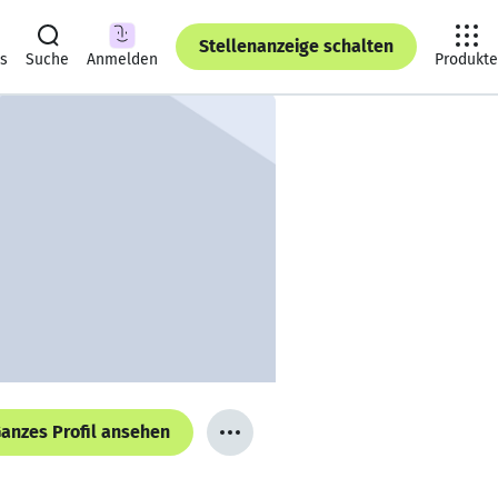
Stellenanzeige schalten
ts
Suche
Anmelden
Produkte
anzes Profil ansehen