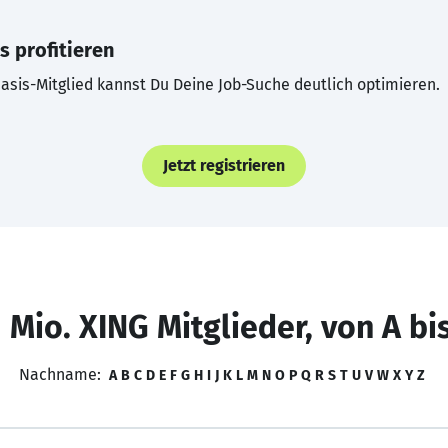
s profitieren
asis-Mitglied kannst Du Deine Job-Suche deutlich optimieren.
Jetzt registrieren
 Mio. XING Mitglieder, von A bi
Nachname:
A
B
C
D
E
F
G
H
I
J
K
L
M
N
O
P
Q
R
S
T
U
V
W
X
Y
Z