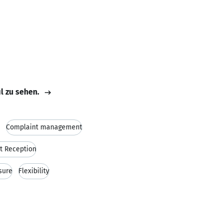
il zu sehen.
Complaint management
t Reception
sure
Flexibility