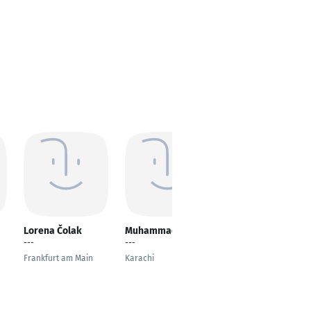
Lorena Čolak
Muhammad Usman
Daniel Reichel
---
---
Lead Operations
Manager
Frankfurt am Main
Karachi
Berlin