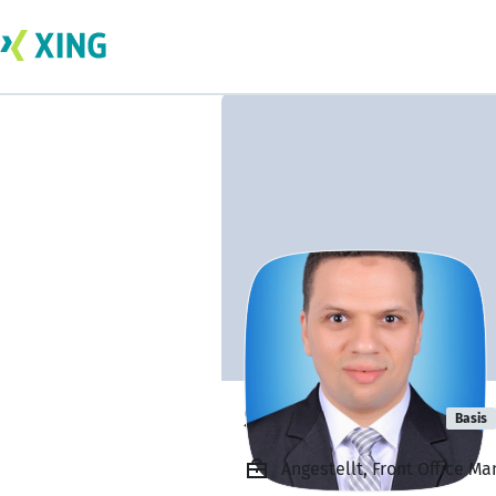
Samir Rashed
Basis
Angestellt, Front Office M