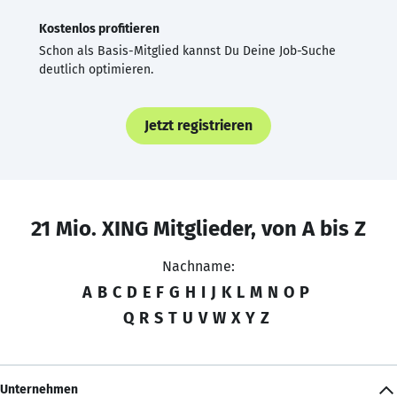
Kostenlos profitieren
Schon als Basis-Mitglied kannst Du Deine Job-Suche
deutlich optimieren.
Jetzt registrieren
21 Mio. XING Mitglieder, von A bis Z
Nachname:
A
B
C
D
E
F
G
H
I
J
K
L
M
N
O
P
Q
R
S
T
U
V
W
X
Y
Z
Unternehmen