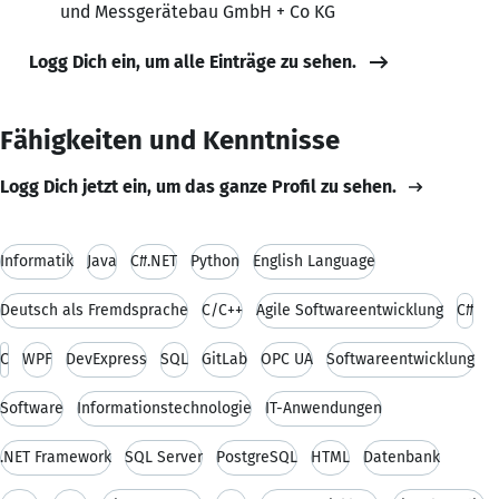
und Messgerätebau GmbH + Co KG
Logg Dich ein, um alle Einträge zu sehen.
Fähigkeiten und Kenntnisse
Logg Dich jetzt ein, um das ganze Profil zu sehen.
Informatik
Java
C#.NET
Python
English Language
Deutsch als Fremdsprache
C/C++
Agile Softwareentwicklung
C#
C
WPF
DevExpress
SQL
GitLab
OPC UA
Softwareentwicklung
Software
Informationstechnologie
IT-Anwendungen
.NET Framework
SQL Server
PostgreSQL
HTML
Datenbank