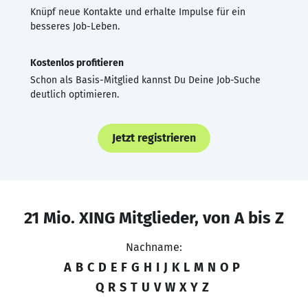
Knüpf neue Kontakte und erhalte Impulse für ein
besseres Job-Leben.
Kostenlos profitieren
Schon als Basis-Mitglied kannst Du Deine Job-Suche
deutlich optimieren.
Jetzt registrieren
21 Mio. XING Mitglieder, von A bis Z
Nachname:
A
B
C
D
E
F
G
H
I
J
K
L
M
N
O
P
Q
R
S
T
U
V
W
X
Y
Z