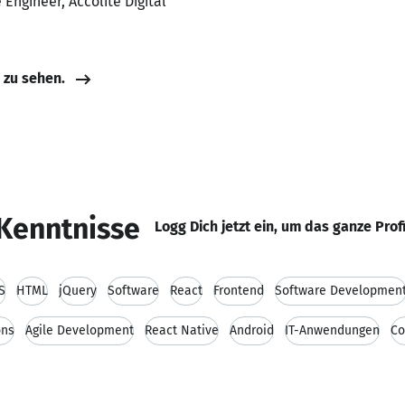
 Engineer, Accolite Digital
e zu sehen.
Kenntnisse
Logg Dich jetzt ein, um das ganze Prof
S
HTML
jQuery
Software
React
Frontend
Software Developmen
ons
Agile Development
React Native
Android
IT-Anwendungen
Co