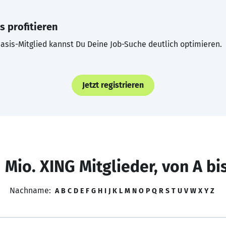
s profitieren
asis-Mitglied kannst Du Deine Job-Suche deutlich optimieren.
Jetzt registrieren
 Mio. XING Mitglieder, von A bi
Nachname:
A
B
C
D
E
F
G
H
I
J
K
L
M
N
O
P
Q
R
S
T
U
V
W
X
Y
Z