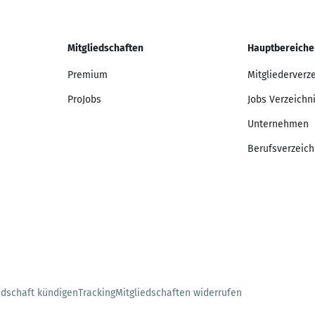
Mitgliedschaften
Hauptbereiche
Premium
Mitgliederverz
ProJobs
Jobs Verzeichn
Unternehmen
Berufsverzeich
edschaft kündigen
Tracking
Mitgliedschaften widerrufen