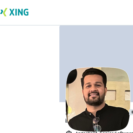
Sandeep Gowda
is working from home. 🏡