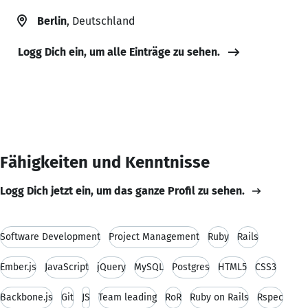
Berlin
, Deutschland
Logg Dich ein, um alle Einträge zu sehen.
Fähigkeiten und Kenntnisse
Logg Dich jetzt ein, um das ganze Profil zu sehen.
Software Development
Project Management
Ruby
Rails
Ember.js
JavaScript
jQuery
MySQL
Postgres
HTML5
CSS3
Backbone.js
Git
JS
Team leading
RoR
Ruby on Rails
Rspec