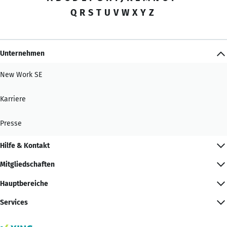
Q
R
S
T
U
V
W
X
Y
Z
Unternehmen
New Work SE
Karriere
Presse
Hilfe & Kontakt
Mitgliedschaften
Hauptbereiche
Services