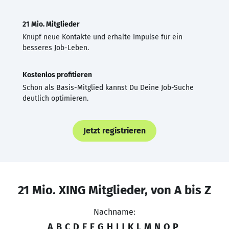
21 Mio. Mitglieder
Knüpf neue Kontakte und erhalte Impulse für ein
besseres Job-Leben.
Kostenlos profitieren
Schon als Basis-Mitglied kannst Du Deine Job-Suche
deutlich optimieren.
Jetzt registrieren
21 Mio. XING Mitglieder, von A bis Z
Nachname:
A
B
C
D
E
F
G
H
I
J
K
L
M
N
O
P