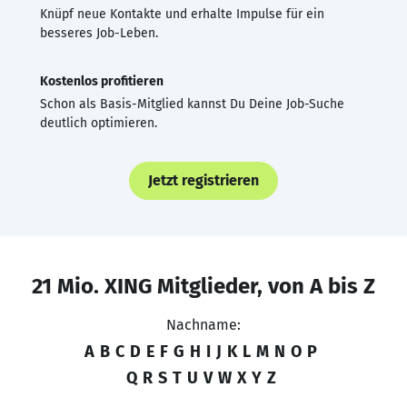
Knüpf neue Kontakte und erhalte Impulse für ein
besseres Job-Leben.
Kostenlos profitieren
Schon als Basis-Mitglied kannst Du Deine Job-Suche
deutlich optimieren.
Jetzt registrieren
21 Mio. XING Mitglieder, von A bis Z
Nachname:
A
B
C
D
E
F
G
H
I
J
K
L
M
N
O
P
Q
R
S
T
U
V
W
X
Y
Z