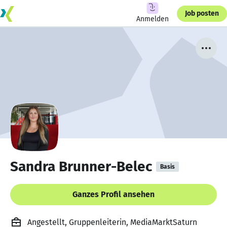
Job posten
Anmelden
Sandra Brunner-Belec
Basis
Ganzes Profil ansehen
Angestellt, Gruppenleiterin, MediaMarktSaturn