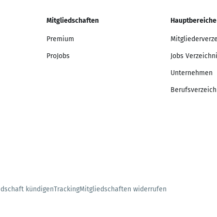
Mitgliedschaften
Hauptbereiche
Premium
Mitgliederverz
ProJobs
Jobs Verzeichn
Unternehmen
Berufsverzeich
edschaft kündigen
Tracking
Mitgliedschaften widerrufen