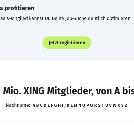
s profitieren
asis-Mitglied kannst Du Deine Job-Suche deutlich optimieren.
Jetzt registrieren
 Mio. XING Mitglieder, von A bi
Nachname:
A
B
C
D
E
F
G
H
I
J
K
L
M
N
O
P
Q
R
S
T
U
V
W
X
Y
Z