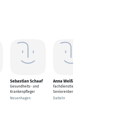
Sebastian Schaaf
Anna Weißbrot
Marleen Leifer
Gesundheits- und
Fachdienstleitung
---
Krankenpfleger
Seniorenberatung
Chemnitz
Neuenhagen
Datteln