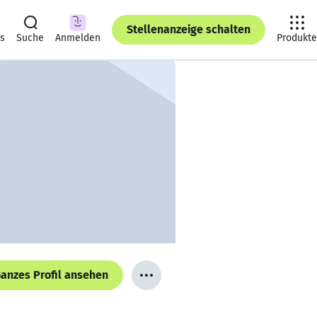
Stellenanzeige schalten
ts
Suche
Anmelden
Produkte
anzes Profil ansehen