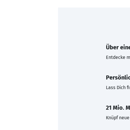
Über eine
Entdecke mi
Persönli
Lass Dich f
21 Mio. M
Knüpf neue 